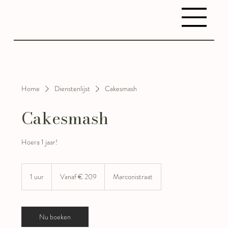
Home
Dienstenlijst
Cakesmash
Cakesmash
Hoera 1 jaar!
Vanaf
209
1 uur
1
Vanaf € 209
Marconistraat
euro
u
u
Nu boeken